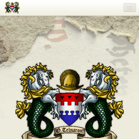
Willkommen
Land
Leute
Atelier
Aushang
Hafen
Schreibstube