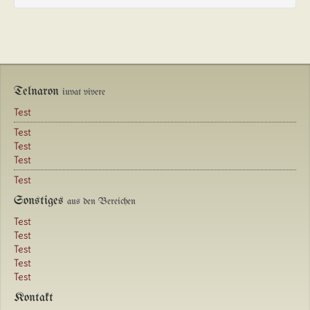
Telnaron
iuvat vivere
Test
Test
Test
Test
Test
Sonstiges
aus den Bereichen
Test
Test
Test
Test
Test
Kontakt